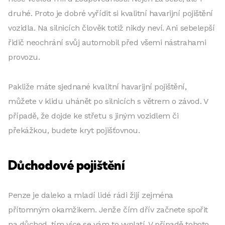
druhé. Proto je dobré vyřídit si kvalitní havarijní pojištění
vozidla. Na silnicích člověk totiž nikdy neví. Ani sebelepší
řidič neochrání svůj automobil před všemi nástrahami
provozu.
Pakliže máte sjednané kvalitní havarijní pojištění,
můžete v klidu uhánět po silnicích s větrem o závod. V
případě, že dojde ke střetu s jiným vozidlem či
překážkou, budete kryt pojišťovnou.
Důchodové pojištění
Penze je daleko a mladí lidé rádi žijí zejména
přítomným okamžikem. Jenže čím dřív začnete spořit
na důchod, tím více se vám to vyplatí. V případě tohoto