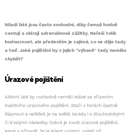
Mladí lidé jsou často svobodní, díky čemuž hodně
cestují a sbírají adrenalinové zážitky. Neřeší tolik
budoucnost, ale především je zajímá, co se děje tady
a teď. Jaké pojištění by v jejich “výbavě” tedy nemělo
chybět?
Úrazové pojištění
Aktivní lidé by rozhodně neměli otálet se zřízením
kvalitního úrazového pojištění. Stačí v horách špatně
šlápnout a neštěstí je na světě, leckdy i s dlouhodobými
či trvalými následky. Dobré je zvolit úrazové pojištění,
které v případě, že je klient uplatní, zajistí při