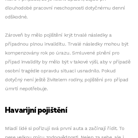
dlouhodobé pracovní neschopnosti dotyčnému denní
odškodné.
Zároveň by mělo pojištění krýt trvalé následky a
případnou plnou inv
aliditu. Trvalé následky mohou být
kompenzovány rok po úrazu. Smluvené plnění pro
případ invalidity by mělo být v takové výši, aby v případě
osobní tragédie opravdu situaci usnadnilo. Pokud
dotyčný není ještě živitelem rodiny, pojištění pro případ
úmrtí nepotřebuje.
Havarijní pojištění
Mladí lidé si pořizují svá první auta a začínají řídit. To
nese velkou míru zodpovědnosti. Nejen za sebe, ale i