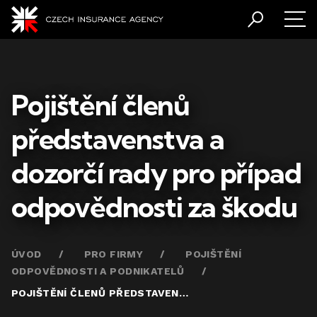
Pojištění členů
představenstva a
dozorčí rady pro případ
odpovědnosti za škodu
ÚVOD
PRO FIRMY
POJIŠTĚNÍ
ODPOVĚDNOSTI A PODNIKATELŮ
POJIŠTĚNÍ ČLENŮ PŘEDSTAVENSTVA A DOZORČÍ RADY PRO PŘÍPAD ODPOVĚDNOSTI ZA ŠKODU