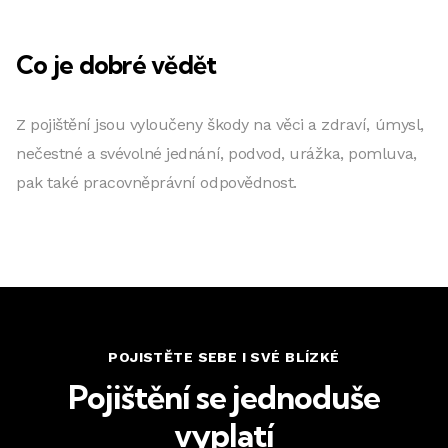
Co je dobré vědět
Z pojištění jsou vyloučeny škody na věci a zdraví, úmysl,
nečestné a svévolné jednání, podvod, urážka, pomluva,
pak také pracovněprávní odpovědnost.
POJISTĚTE SEBE I SVÉ BLÍZKÉ
Pojištění se jednoduše
vyplatí