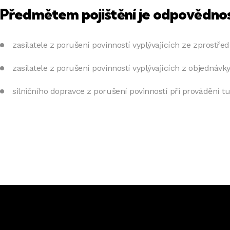
Předmětem pojištění je odpovědno
zasilatele z porušení povinností vyplývajících ze zprostř
zasilatele z porušení povinností vyplývajících z objednávky
silničního dopravce z porušení povinností při provádění