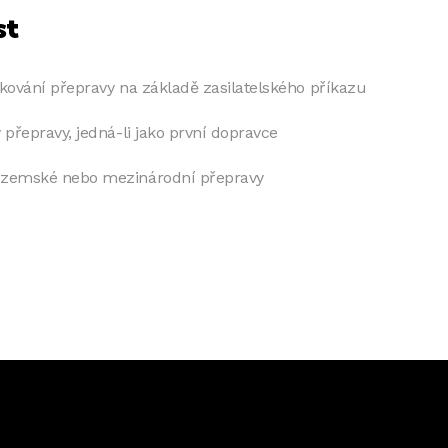
st
edkování přepravy na základě zasilatelského příkazu
 přepravy, jedná-li jako první dopravce
 tuzemské nebo mezinárodní přepravy