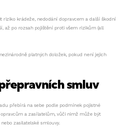
it riziko krádeže, nedodání dopravcem a další škodní
í, až po rozsah pojištění proti všem rizikům (all
ě mezinárodně platných doložek, pokud není jejich
 přepravních smluv
adu přebírá na sebe podle podmínek pojistné
 dopravcům a zasílatelům, vůči nimž může být
nebo zasilatelské smlouvy.