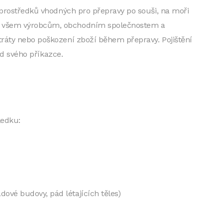
 prostředků vhodných pro přepravy po souši, na moři
e všem výrobcům, obchodním společnostem a
ráty nebo poškození zboží během přepravy. Pojištění
od svého příkazce.
ledku:
ové budovy, pád létajících těles)