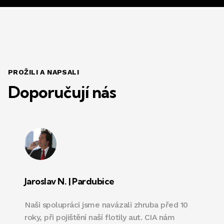
PROŽILI A NAPSALI
Doporučují nás
Jaroslav N. | Pardubice
Naši spolupráci jsme navázali zhruba před 10
roky, při pojištění naší flotily aut. CIA nám